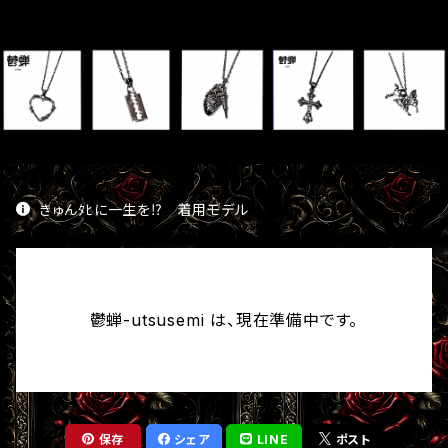
きゅんﾀﾋに一生を⁉︎ 着用モデル
鬱蝉-utsusemi は、現在準備中です。
保存
シェア
LINE
ポスト