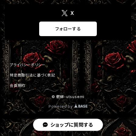
X
リング一覧
フォローする
キーホルダー
限定品
プライバシーポリシー
大特価 商品
特定商取引法に基づく表記
会員規約
© 鬱蝉-utsusemi
Powered by
ショップに質問する