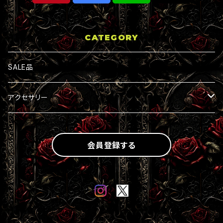
CATEGORY
SALE品
アクセサリー
ネックレス一覧
会員登録する
キラキラ輝くアイテム一覧
ブレスレット一覧
十字架デザイン一覧
ピアス一覧
ハートデザイン一覧
有刺鉄線デザイン